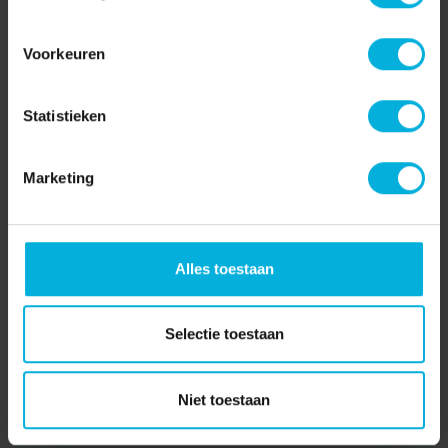
Voorkeuren
Statistieken
Marketing
Nicole loopt de 4Daagse met
Alles toestaan
haar moeder
In herinnering aan haar vader én mogelijk ook voor haar
Selectie toestaan
eigen onderzoek Nicole...
Lees verder
Niet toestaan
13-06-2025