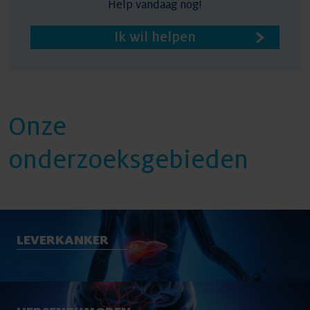
Help vandaag nog!
Ik wil helpen
Onze
onderzoeksgebieden
LEVERKANKER