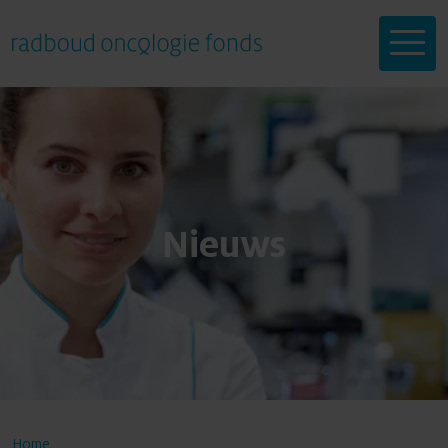
Help mee
Nieuws
Onderzoeken
Doneren
Doneren
Over ons
Home