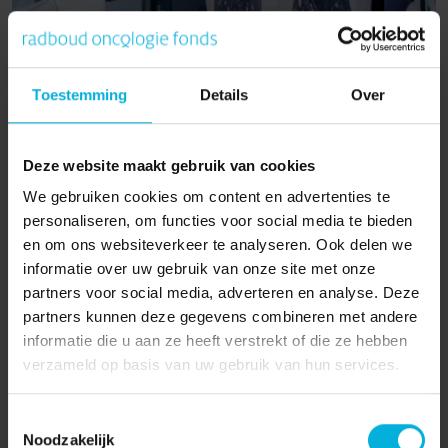
Toestemming
Details
Over
Hoe AI helpt bij ­betere
behandelingen voor
Deze website maakt gebruik van cookies
longkanker
We gebruiken cookies om content en advertenties te
personaliseren, om functies voor social media te bieden
In Nederland krijgen elk jaar meer dan 14.000 mensen te
en om ons websiteverkeer te analyseren. Ook delen we
horen dat ze longkanker...
informatie over uw gebruik van onze site met onze
partners voor social media, adverteren en analyse. Deze
Lees verder
partners kunnen deze gegevens combineren met andere
informatie die u aan ze heeft verstrekt of die ze hebben
13-06-2025
verzameld op basis van uw gebruik van hun services.
Toestemmingsselectie
Noodzakelijk