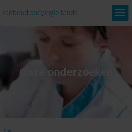
Help mee
Onze onderzoeken
Onderzoeken
Doneren
Doneren
Over ons
Home