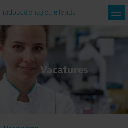
Help mee
Vacatures
Onderzoeken
Doneren
Doneren
Over ons