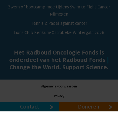
Zwem of bootcamp mee tijdens Swim to Fight Cancer
Nijmegen
Tennis & Padel against cancer
Lions Club Renkum-Ostrabeke Wintergala 2026
Het Radboud Oncologie Fonds is
onderdeel van het Radboud Fonds
|
Change the World. Support Science.
Algemene voorwaarden
Privacy
Cookies
Contact
Doneren
®
© 2026 Radboud Oncologie Fonds - Proudly powered by
Emixion