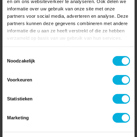
en om ons websiteverkeer te analyseren. Ook delen we
informatie over uw gebruik van onze site met onze
Er zijn momenteel geen
partners voor social media, adverteren en analyse. Deze
partners kunnen deze gegevens combineren met andere
openstaande vacatures.
informatie die u aan ze heeft verstrekt of die ze hebben
verzameld op basis van uw gebruik van hun services.
Toestemmingsselectie
Nog niet gevonden waar je naar
Noodzakelijk
zoekt? Stuur een open
Voorkeuren
sollicitatie
Open sollicitatie
Statistieken
Marketing
Vorige
1
Volgende