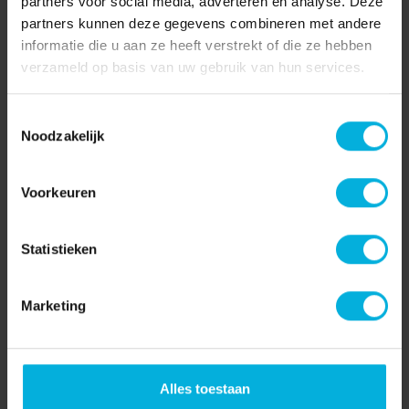
partners voor social media, adverteren en analyse. Deze
partners kunnen deze gegevens combineren met andere
Prostaatkanker:
informatie die u aan ze heeft verstrekt of die ze hebben
verzameld op basis van uw gebruik van hun services.
nauwkeuriger opereren met
beeldgeleide chirurgie
Toestemmingsselectie
Noodzakelijk
Dankzij de steun van het Radboud Oncologie Fonds
konden onderzoekers van het Rad...
Voorkeuren
Lees verder
Statistieken
Marketing
Alles toestaan