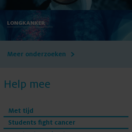
LONGKANKER
Meer onderzoeken
Help mee
Met tijd
Students fight cancer