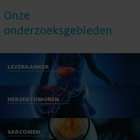
Onze
onderzoeksgebieden
LEVERKANKER
HERSENTUMOREN
SARCOMEN