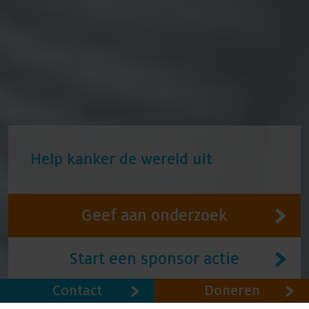
Help kanker de wereld uit
Geef aan onderzoek
Start een sponsor actie
Contact
Doneren