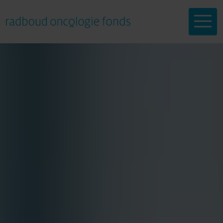
Help mee
Onderzoeken
Doneren
Doneren
Over ons