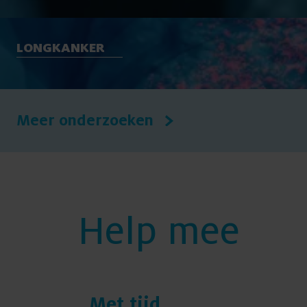
LONGKANKER
Meer onderzoeken
Help mee
Met tijd