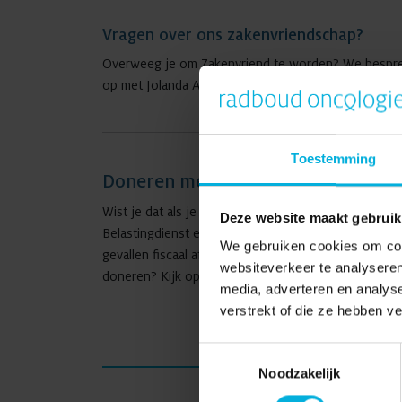
Vragen over ons zakenvriendschap?
Overweeg je om Zakenvriend te worden? We bespreke
op met Jolanda Aalders via
024-3668328
of
06-5172
Toestemming
Doneren met belastingvoordeel
Wist je dat als je ons zakelijk steunt je donatie fi
Deze website maakt gebruik
Belastingdienst erkende ‘Algemeen Nut Beogende Inst
We gebruiken cookies om cont
gevallen fiscaal aftrekbaar is en de stichting ook gee
websiteverkeer te analyseren
doneren? Kijk op de website van de
Belastingdienst
media, adverteren en analys
verstrekt of die ze hebben v
Toestemmingsselectie
Noodzakelijk