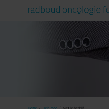
Help mee
Met geld
Met tijd
Met elkaar
Met het bedrijf
Home
Help mee
Met je bedrijf