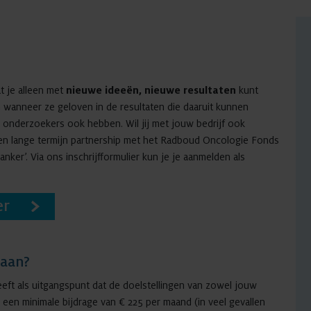
t je alleen met
nieuwe ideeën, nieuwe resultaten
kunt
wanneer ze geloven in de resultaten die daaruit kunnen
 onderzoekers ook hebben. Wil jij met jouw bedrijf ook
n lange termijn partnership met het Radboud Oncologie Fonds
nker’. Via ons inschrijfformulier kun je je aanmelden als
er
 aan?
t als uitgangspunt dat de doelstellingen van zowel jouw
 een minimale bijdrage van € 225 per maand (in veel gevallen