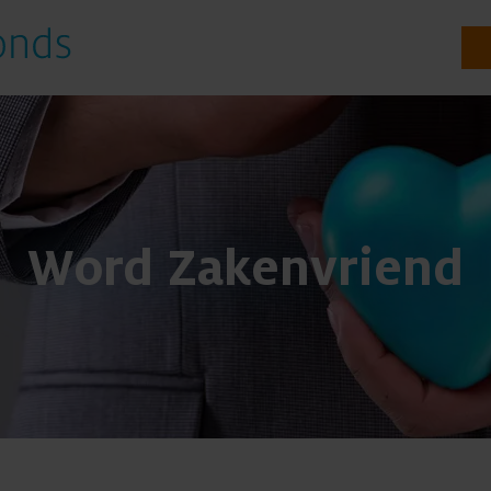
Onderzoeken
Word Zakenvriend
Te steunen onderzoeken
Gestarte onderzoeken
Resultaten uit onderzoek
Voor onderzoekers