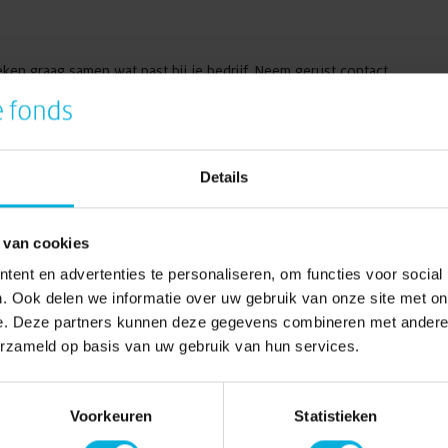
n graag samen wat past bij je bedrijf. Neem gerust contact
2561
of via mail:
jolanda.aalders@radboudumc.nl
.
Details
scaal aftrekbaar is? Het Radboud Oncologie Fonds is een door de
 van cookies
elling’. Deze ANBI-status betekent dat je donatie in veel
ent en advertenties te personaliseren, om functies voor social
n belasting betaalt over de gift. Wil je meer weten over zakelijk
. Ook delen we informatie over uw gebruik van onze site met on
, of vraag je belastingadviseur om advies.
e. Deze partners kunnen deze gegevens combineren met andere i
erzameld op basis van uw gebruik van hun services.
Pagina delen:
Voorkeuren
Statistieken