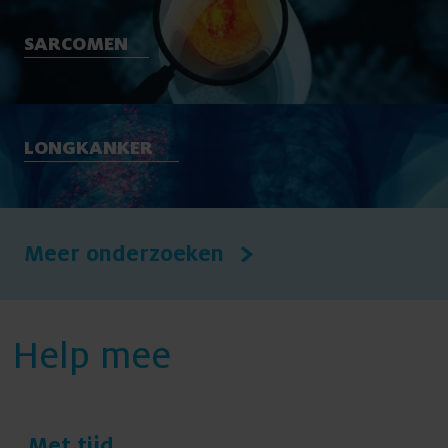
SARCOMEN
LONGKANKER
Meer onderzoeken
Help mee
Met tijd