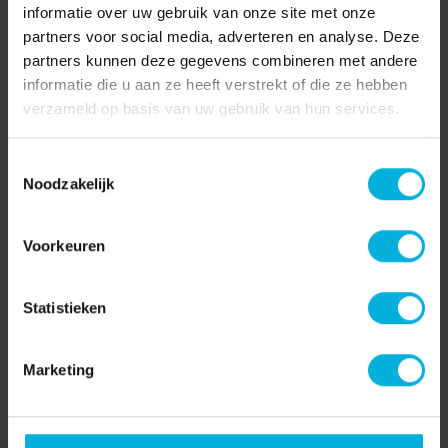
Laat je sponsoren tijdens een hardloopwedstrijd
informatie over uw gebruik van onze site met onze
of zamel geld in tijdens een benefietconcert. Via
partners voor social media, adverteren en analyse. Deze
partners kunnen deze gegevens combineren met andere
ons actieplatform gaat dat heel gemakkelijk.
informatie die u aan ze heeft verstrekt of die ze hebben
Start vandaag nog!
verzameld op basis van uw gebruik van hun services.
Kom ook in actie
Toestemmingsselectie
Noodzakelijk
Kom in contact met
Voorkeuren
Radboud Oncologie Fonds
Statistieken
Heb je vragen? Of ben je op zoek naar meer
informatie? Neem contact met ons op, we helpen
Marketing
je graag!
Neem contact op