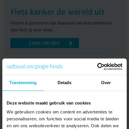
Fiets kanker de wereld uit
Fietsen is gezond en kan daarnaast van extra betekenis
zijn! Fiets jij voor onde...
Lees verder
Pagina delen:
Toestemming
Details
Over
Deze website maakt gebruik van cookies
Zelf een actie starten?
We gebruiken cookies om content en advertenties te
personaliseren, om functies voor social media te bieden
en om ons websiteverkeer te analyseren. Ook delen we