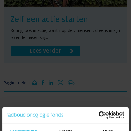
Zelf een actie starten
Kom jij ook in actie, want 1 op de 2 mensen zal eens in zijn
leven te maken krij...
Lees verder
Pagina delen:
Zelf een actie starten?