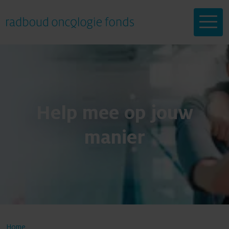
Help mee
Help mee op jouw
manier
Onderzoeken
Doneren
Doneren
Over ons
Home