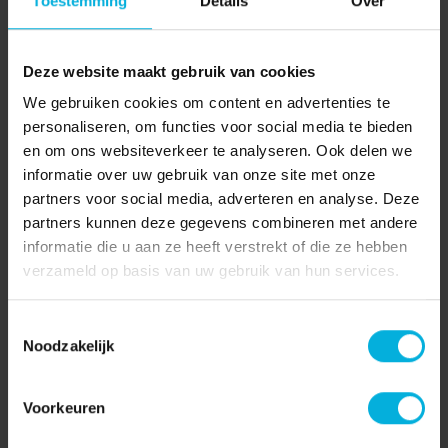
Toestemming
Details
Over
Laat je sponsoren tijdens een hardloopwedstrijd
of zamel geld in tijdens een benefietconcert. Via
Deze website maakt gebruik van cookies
ons actieplatform gaat dat heel gemakkelijk.
We gebruiken cookies om content en advertenties te
Start vandaag nog!
personaliseren, om functies voor social media te bieden
en om ons websiteverkeer te analyseren. Ook delen we
Kom ook in actie
informatie over uw gebruik van onze site met onze
partners voor social media, adverteren en analyse. Deze
partners kunnen deze gegevens combineren met andere
informatie die u aan ze heeft verstrekt of die ze hebben
Steun ook het onderzoek
verzameld op basis van uw gebruik van hun services.
naar kanker!
Toestemmingsselectie
Noodzakelijk
Samen maken we het verschil. Draag jouw
steentje bij voor Radboud Oncologie Fonds en
Voorkeuren
start vandaag nog met doneren!