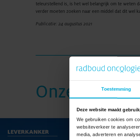
teleurstellend is, is het wel belangrijk om te wete
verder moeten zoeken naar een middel dat dit wel 
Publicatie: 24 augustus 2021
Onze onderz
Toestemming
Deze website maakt gebruik
We gebruiken cookies om cont
websiteverkeer te analyseren
LEVERKANKER
media, adverteren en analys