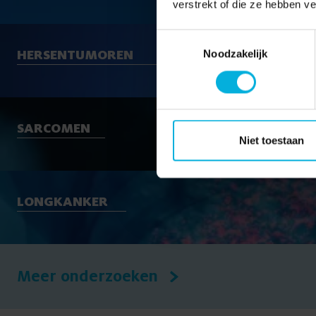
verstrekt of die ze hebben v
Toestemmingsselectie
Noodzakelijk
HERSENTUMOREN
SARCOMEN
Niet toestaan
LONGKANKER
Meer onderzoeken