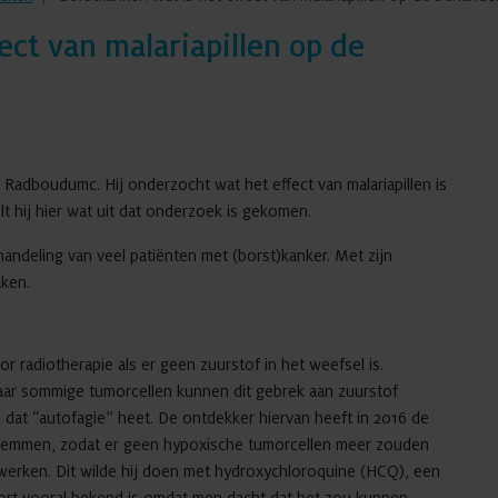
ect van malariapillen op de
t Radboudumc. Hij onderzocht wat het effect van malariapillen is
lt hij hier wat uit dat onderzoek is gekomen.
andeling van veel patiënten met (borst)kanker. Met zijn
maken.
r radiotherapie als er geen zuurstof in het weefsel is.
maar sommige tumorcellen kunnen dit gebrek aan zuurstof
dat “autofagie” heet. De ontdekker hiervan heeft in 2016 de
e remmen, zodat er geen hypoxische tumorcellen meer zouden
 werken. Dit wilde hij doen met hydroxychloroquine (HCQ), een