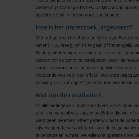
middel dat gebruikt werd tegen malaria, maar sinds
werken bij COVID19 infecties. Uit laboratoriumproe
duidelijk of dat in mensen ook zou kunnen.
Hoe is het onderzoek uitgevoerd?
Met het geld van het Radboud Oncologie Fonds hee
patiënt HCQ kreeg, om na te gaan of het mogelijk wa
Bij de patiënten werd een biopt uit de tumor geno
werden om de tumor te verwijderen. Door de hoevee
vergelijken voor en na behandeling wilde Span zien
voldoende was voor een effect. Ook werd nagegaan 
remming van “autofagie” gemeten kon worden in he
Wat zijn de resultaten?
Na alle metingen en onderzoek bleek dat er geen ve
of er een verschil was tussen patiënten die wel of
werd geen meetbaar effect gezien. Omdat de patiën
bijwerkingen te verwachten is, zou de enige manier 
te behandelen. Echter, we willen de operatie voor pat