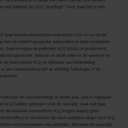
 kort vooral bekend is omdat men dacht dat het zou kunnen
ven was bekend dat HCQ “autofagie” remt, maar het is niet
ft Span borstkankerweefsel onderzocht vóór en na dat de
s met dit middel hypoxische tumorcellen te laten verdwijnen.
men. Daarna kregen de patiënten HCQ totdat ze geopereerd
lheid hypoxische, delende en dode cellen in de weefsels te
 of de hoeveelheid HCQ en tijdsduur van behandeling
in een samenwerking met de afdeling Pathologie of de
t weefsel.
rschil voor en na behandeling te vinden was. Ook is nagegaan
 niet HCQ hadden gekregen vóór de operatie, maar ook daar
ten de maximale hoeveelheid HCQ kregen waarbij geen
om het effect te versterken zijn door patiënten langer met HCQ
iënten met borstkanker niet uitstellen. Alhoewel dit natuurlijk