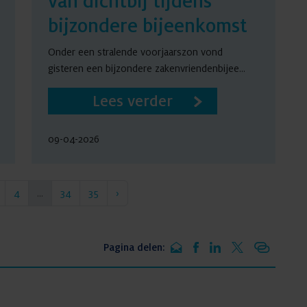
van dichtbij tijdens
bijzondere bijeenkomst
Onder een stralende voorjaarszon vond
gisteren een bijzondere zakenvriendenbijee...
Lees verder
09-04-2026
4
...
34
35
›
Pagina delen: