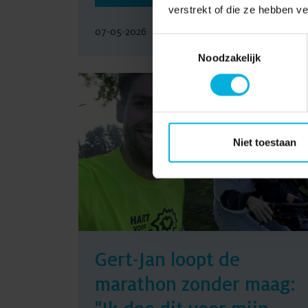
verstrekt of die ze hebben v
07-05-2026
Toestemmingsselectie
Noodzakelijk
Niet toestaan
Gert-Jan loopt de
marathon zonder maag: