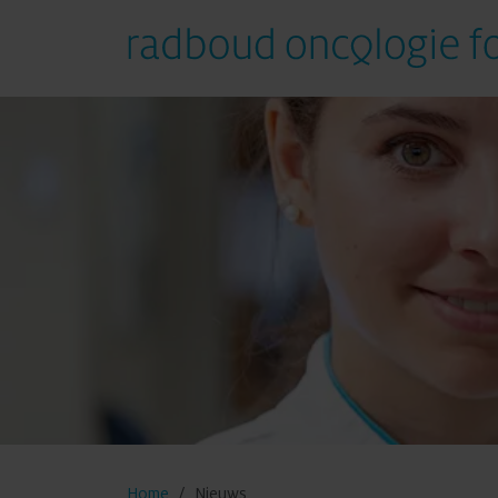
Help mee
Met geld
Met tijd
Met elkaar
Met het bedrijf
Home
Nieuws