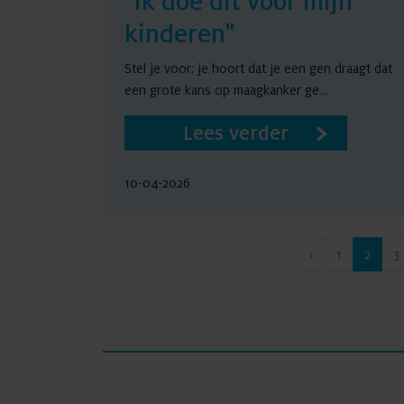
"Ik doe dit voor mijn
kinderen"
Stel je voor: je hoort dat je een gen draagt dat
een grote kans op maagkanker ge...
Lees verder
10-04-2026
‹
1
2
3