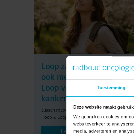
Loop zaterdag 16 mei
ook mee met Hoop &
Loop voor
Toestemming
kankeronderzoek
Deze website maakt gebruik
Zussen roepen iedereen op: loop ook mee met
We gebruiken cookies om cont
Hoop & Loop voor kankeronderzoek Ni...
websiteverkeer te analyseren
Lees verder
media, adverteren en analys