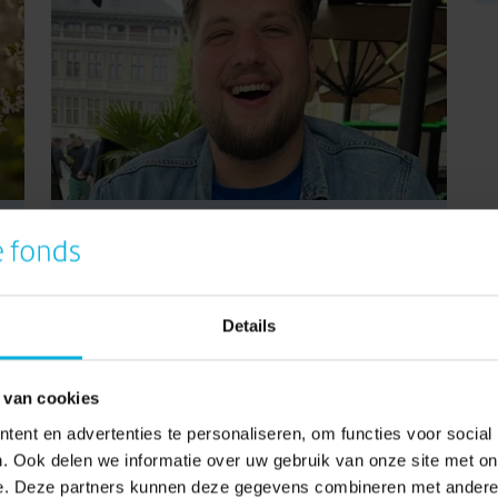
Tycho vertelt zijn
verhaal in Over Mijn Lijk
Details
Ben je net lekker aan het leven. Hoor je dat je
dood gaat. Wat dan? De deelnemer...
 van cookies
ent en advertenties te personaliseren, om functies voor social
. Ook delen we informatie over uw gebruik van onze site met on
Lees verder
e. Deze partners kunnen deze gegevens combineren met andere i