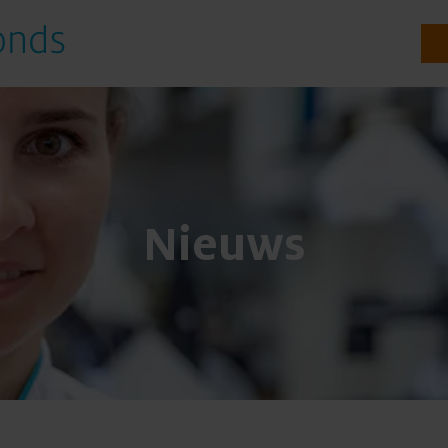
Onderzoeken
Nieuws
Te steunen onderzoeken
Gestarte onderzoeken
Resultaten uit onderzoek
Voor onderzoekers