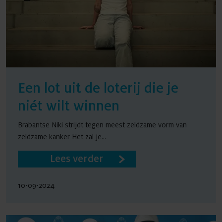
Een lot uit de loterij die je
niét wilt winnen
Brabantse Niki strijdt tegen meest zeldzame vorm van
zeldzame kanker Het zal je...
Lees verder
10-09-2024