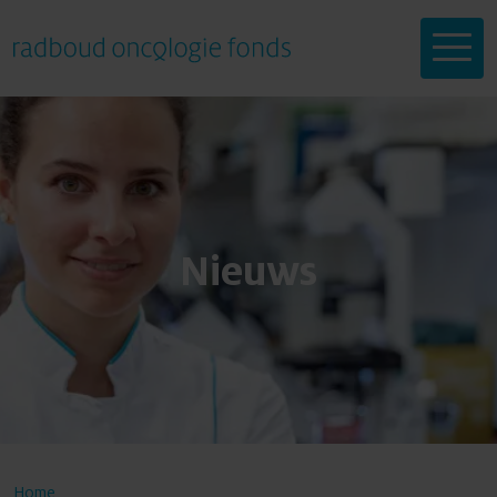
Help mee
Nieuws
Onderzoeken
Doneren
Doneren
Over ons
Home