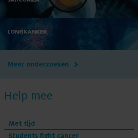
LONGKANKER
Meer onderzoeken
Help mee
Met tijd
Students fight cancer