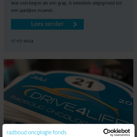
Wat ooit begon als een grap, is inmiddels uitgegroeid tot
een jaarlijkse inzamel...
Lees verder
17-07-2024