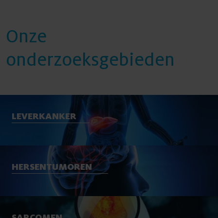
Onze
onderzoeksgebieden
LEVERKANKER
HERSENTUMOREN
SARCOMEN