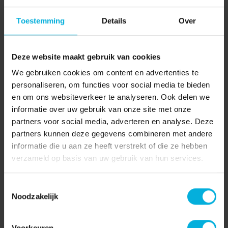
Drive4Life rally wederom een
Toestemming
Details
Over
groot succes!
Meer dan 60 deelnemers stonden zaterdag 6 juli aan de
Deze website maakt gebruik van cookies
start bij Porsche Centrum...
We gebruiken cookies om content en advertenties te
Lees verder
personaliseren, om functies voor social media te bieden
en om ons websiteverkeer te analyseren. Ook delen we
11-07-2024
informatie over uw gebruik van onze site met onze
partners voor social media, adverteren en analyse. Deze
partners kunnen deze gegevens combineren met andere
informatie die u aan ze heeft verstrekt of die ze hebben
verzameld op basis van uw gebruik van hun services.
Toestemmingsselectie
Noodzakelijk
Voorkeuren