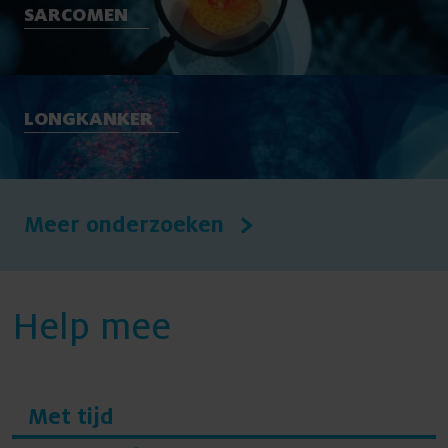
SARCOMEN
LONGKANKER
Meer onderzoeken
Help mee
Met tijd