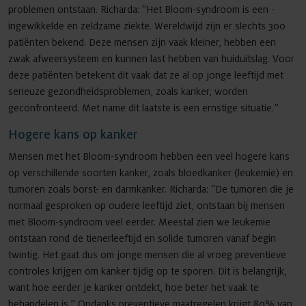
problemen ontstaan. Richarda: “Het Bloom-syndroom is een ­
ingewikkelde en zeldzame ziekte. Wereldwijd zijn er slechts 300
patiënten bekend. Deze mensen zijn vaak kleiner, hebben een
zwak afweersysteem en kunnen last hebben van huiduitslag. Voor
deze patiënten betekent dit vaak dat ze al op jonge leeftijd met
serieuze gezondheidsproblemen, zoals kanker, worden
geconfronteerd. Met name dit laatste is een ernstige situatie.”
Hogere kans op kanker
Mensen met het Bloom-syndroom hebben een veel hogere kans
op ­verschillende ­soorten kanker, zoals bloedkanker (­leukemie) en
tumoren zoals borst- en darmkanker. Richarda: “De tumoren die je
normaal ­gesproken op oudere leeftijd ziet, ontstaan bij mensen
met Bloom-syndroom veel eerder. Meestal zien we leukemie
ontstaan rond de tienerleeftijd en solide tumoren vanaf begin
twintig. Het gaat dus om jonge mensen die al vroeg preventieve
controles krijgen om kanker tijdig op te sporen. Dit is belangrijk,
want hoe eerder je kanker ontdekt, hoe beter het vaak te
behandelen is.” Ondanks preventieve maatregelen krijgt 80% van