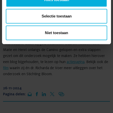
conferentie in Frankfurt georganiseerd. Henri legt uit: "We hebben
onderzoekers uitgenodigd om hierbij aanwezig te zijn, omdat we
het onderzoek naar het Bloom-­syndroom willen stimuleren. Ook
Selectie toestaan
willen we meer internationale samenwerkingen tot
stand brengen."
Niet toestaan
Voor het onderzoek naar het Bloom-­syndroom in het
Radboudumc willen zij geld inzamelen. Daarom hebben Anne-
Marie en Henri onlangs de Camino gelopen en extra stappen
gezet om dit onderzoek mogelijk te maken. Ze hebben hierover
een blog bijgehouden, te lezen op hun
actiepagina
. Bekijk ook de
film
waarin zij én dr. Richarda de Voer meer uitleggen over het
onderzoek en Stichting Bloom.
26-11-2024
Pagina delen: