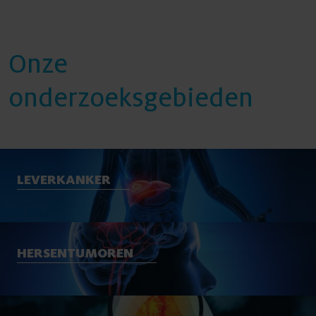
Onze
onderzoeksgebieden
LEVERKANKER
HERSENTUMOREN