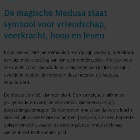
De magische ­Medusa staat
symbool voor vriendschap,
Agenda
veerkracht, hoop en leven
Boomkweker Piet-Jan Vermeulen trof op zijn kwekerij in Boskoop
Nieuws
een ­bijzondere zaailing aan van de kronkel­hazelaar. Piet-Jan werd ­
behandeld in het Radboudumc in ­Nijmegen aan kanker. Na zijn ­
overlijden hebben zijn vrienden deze heester, de ­Medusa,
Contact
vermeerderd.
De Medusa is méér dan een plant. De kronkelende takken en
grillige bladeren vertellen een verhaal van veerkracht en
doorzettingsvermogen. Ze herinneren ons eraan dat ware kracht
vaak schuilt in kwetsbare momenten. Jaarlijks wordt een beperkte
oplage verkocht, waarbij de opbrengst naar onderzoek naar
kanker in het Radboudumc gaat.