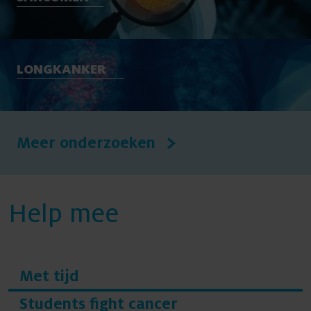
LONGKANKER
Meer onderzoeken
Help mee
Met tijd
Students fight cancer