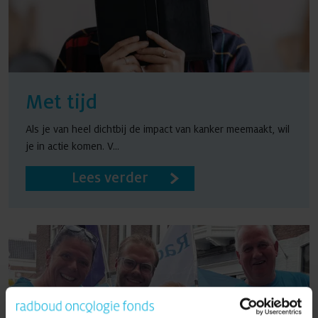
Met tijd
Als je van heel dichtbij de impact van kanker meemaakt, wil
je in actie komen. V...
Lees verder