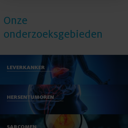
Onze
onderzoeksgebieden
LEVERKANKER
HERSENTUMOREN
SARCOMEN