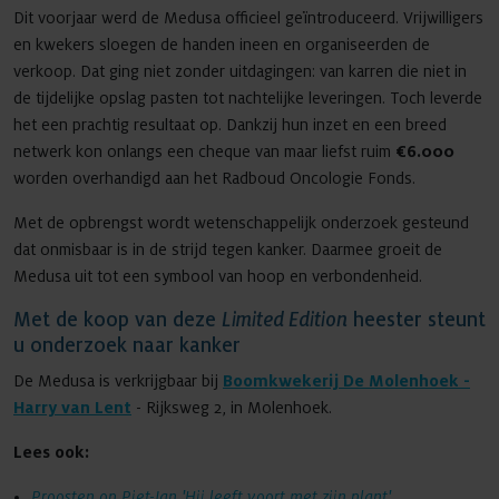
Dit voorjaar werd de Medusa officieel geïntroduceerd. Vrijwilligers
en kwekers sloegen de handen ineen en organiseerden de
verkoop. Dat ging niet zonder uitdagingen: van karren die niet in
de tijdelijke opslag pasten tot nachtelijke leveringen. Toch leverde
het een prachtig resultaat op. Dankzij hun inzet en een breed
netwerk kon onlangs een cheque van maar liefst ruim
€6.000
worden overhandigd aan het Radboud Oncologie Fonds.
Met de opbrengst wordt wetenschappelijk onderzoek gesteund
dat onmisbaar is in de strijd tegen kanker. Daarmee groeit de
Medusa uit tot een symbool van hoop en verbondenheid.
Met de koop van deze
Limited Edition
heester steunt
u onderzoek naar kanker
De Medusa is verkrijgbaar bij
Boomkwekerij De Molenhoek -
Harry van Lent
- Rijksweg 2, in Molenhoek.
Lees ook:
Proosten op Piet-Jan 'Hij leeft voort met zijn plant'