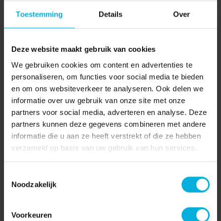
Toestemming
Details
Over
Pagina delen:
Deze website maakt gebruik van cookies
We gebruiken cookies om content en advertenties te
personaliseren, om functies voor social media te bieden
Kom in contact met
en om ons websiteverkeer te analyseren. Ook delen we
Radboud Oncologie Fonds
informatie over uw gebruik van onze site met onze
partners voor social media, adverteren en analyse. Deze
partners kunnen deze gegevens combineren met andere
Heb je vragen? Of ben je op zoek naar meer
informatie die u aan ze heeft verstrekt of die ze hebben
informatie? Neem contact met ons op, we helpen
verzameld op basis van uw gebruik van hun services.
je graag!
Toestemmingsselectie
Neem contact op
Noodzakelijk
Voorkeuren