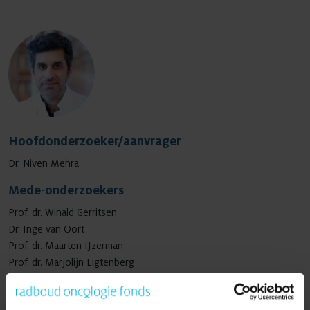
Hoofdonderzoeker/aanvrager
Dr. Niven Mehra
Mede-onderzoekers
Prof. dr. Winald Gerritsen
Dr. Inge van Oort
Prof. dr. Maarten IJzerman
Prof. dr. Marjolijn Ligtenberg
Prof. dr. Katrien Grunberg
Prof. dr. Jack Schalken