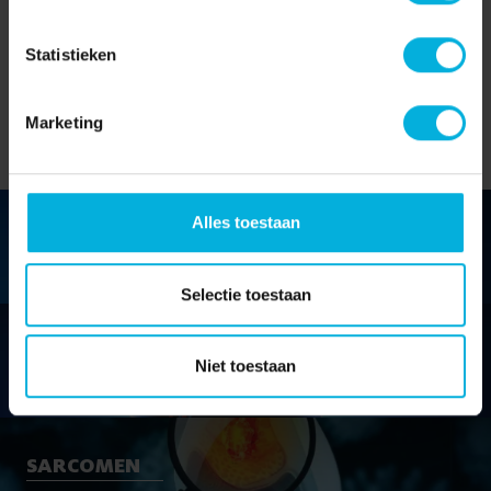
Onze
Statistieken
onderzoeksgebieden
Marketing
Alles toestaan
LEVERKANKER
Selectie toestaan
HERSENTUMOREN
Niet toestaan
SARCOMEN