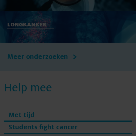
LONGKANKER
Meer onderzoeken
Help mee
Met tijd
Students fight cancer