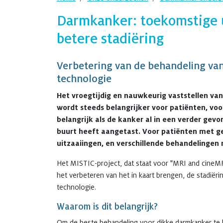
Darmkanker: toekomstige 
betere stadiëring
Verbetering van de behandeling va
technologie
Het vroegtijdig en nauwkeurig vaststellen va
wordt steeds belangrijker voor patiënten, voor
belangrijk als de kanker al in een verder gevo
buurt heeft aangetast. Voor patiënten met ge
uitzaaiingen, en verschillende behandelingen 
Het MISTIC-project, dat staat voor "MRI and cineMR
het verbeteren van het in kaart brengen, de stadië
technologie.
Waarom is dit belangrijk?
Om de beste behandeling voor dikke darmkanker te k