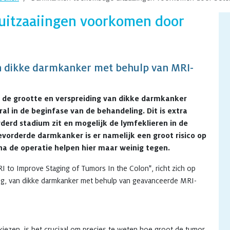
uitzaaiingen voorkomen door
n dikke darmkanker met behulp van MRI-
n de grootte en verspreiding van dikke darmkanker
al in de beginfase van de behandeling. Dit is extra
rderd stadium zit en mogelijk de lymfeklieren in de
vorderde darmkanker is er namelijk een groot risico op
na de operatie helpen hier maar weinig tegen.
I to Improve Staging of Tumors In the Colon", richt zich op
ring, van dikke darmkanker met behulp van geavanceerde MRI-
iezen, is het cruciaal om precies te weten hoe groot de tumor