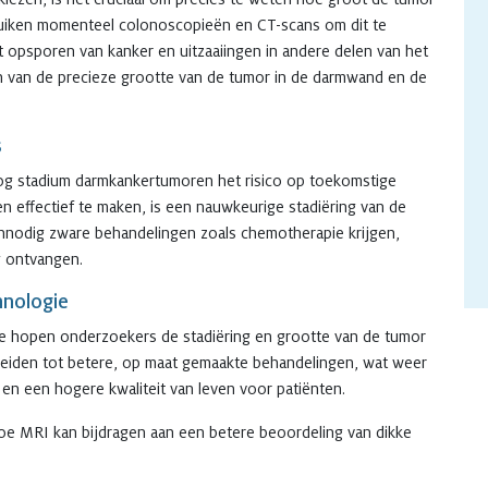
bruiken momenteel colonoscopieën en CT-scans om dit te
opsporen van kanker en uitzaaiingen in andere delen van het
en van de precieze grootte van de tumor in de darmwand en de
s
oog stadium darmkankertumoren het risico op toekomstige
 effectief te maken, is een nauwkeurige stadiëring van de
nnodig zware behandelingen zoals chemotherapie krijgen,
ng ontvangen.
hnologie
e hopen onderzoekers de stadiëring en grootte van de tumor
 leiden tot betere, op maat gemaakte behandelingen, wat weer
 en een hogere kwaliteit van leven voor patiënten.
oe MRI kan bijdragen aan een betere beoordeling van dikke