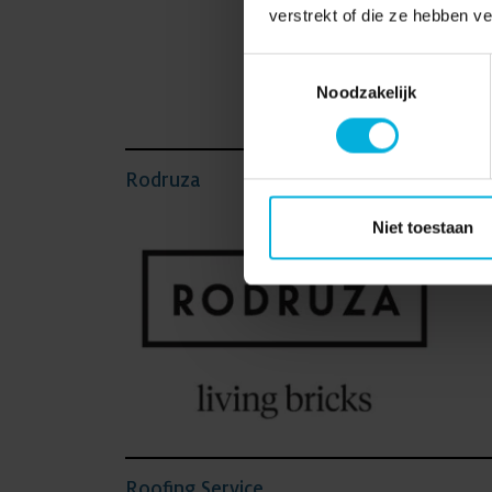
verstrekt of die ze hebben v
Dit al
gezame
Toestemmingsselectie
Noodzakelijk
Ber P
Rodruza
Niet toestaan
Roofing Service