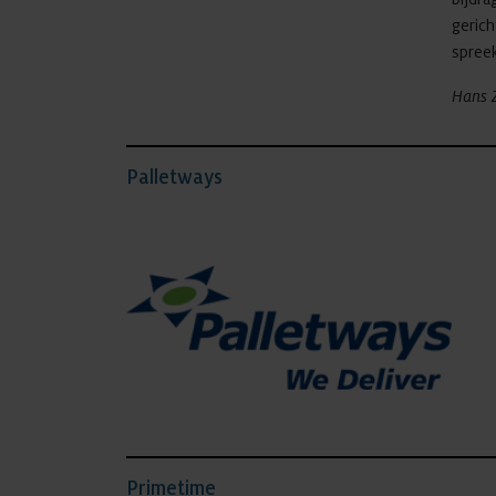
geric
spreek
Hans 
Palletways
Primetime