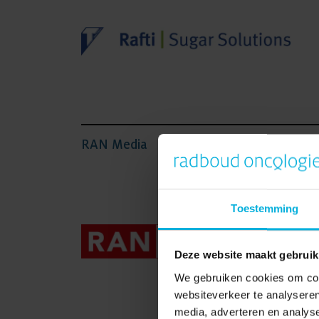
RAN Media
“In Ne
het li
Toestemming
allem
Bovend
vroeg
Deze website maakt gebruik
preve
We gebruiken cookies om cont
nodig 
websiteverkeer te analyseren
we da
media, adverteren en analys
worde