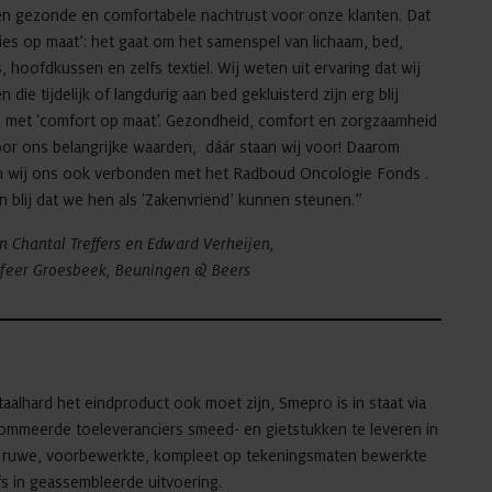
en gezonde en comfortabele nachtrust voor onze klanten. Dat
vies op maat’: het gaat om het samenspel van lichaam, bed,
, hoofdkussen en zelfs textiel. Wij weten uit ervaring dat wij
 die tijdelijk of langdurig aan bed gekluisterd zijn erg blij
 met ‘comfort op maat’. Gezondheid, comfort en zorgzaamheid
oor ons belangrijke waarden, dáár staan wij voor! Daarom
n wij ons ook verbonden met het Radboud Oncologie Fonds .
n blij dat we hen als ‘Zakenvriend’ kunnen steunen.”
en Chantal Treffers en Edward Verheijen,
sfeer Groesbeek, Beuningen & Beers
aalhard het eindproduct ook moet zijn, Smepro is in staat via
ommeerde toeleveranciers smeed- en gietstukken te leveren in
 ruwe, voorbewerkte, kompleet op tekeningsmaten bewerkte
fs in geassembleerde uitvoering.