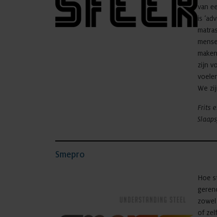
van e
is ‘ad
matras
mensen
maken
zijn v
voele
We zij
Frits 
Slaap
Smepro
Hoe st
geren
zowel
of zel