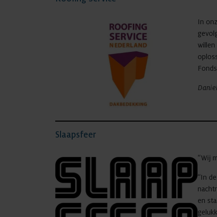
In on
gevolg
willen
oplos
Fonds,
Daniel
Slaapsfeer
“Wij m
“In de
nachtr
en sta
gelukk