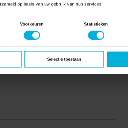
erzameld op basis van uw gebruik van hun services.
les kost tijd en geld. Nijmegen Business steunt daarom de
nlijke strijd tegen kanker”.
Voorkeuren
Statistieken
as, directeur RAN Media
Selectie toestaan