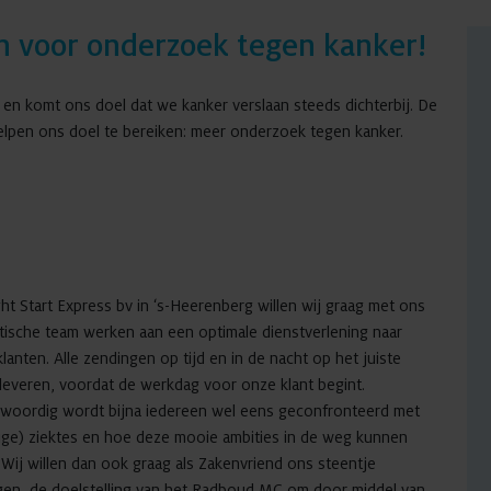
n voor onderzoek tegen kanker!
en komt ons doel dat we kanker verslaan steeds dichterbij. De
pen ons doel te bereiken: meer onderzoek tegen kanker.
ght Start Express bv in ‘s-Heerenberg willen wij graag met ons
tische team werken aan een optimale dienstverlening naar
lanten. Alle zendingen op tijd en in de nacht op het juiste
leveren, voordat de werkdag voor onze klant begint.
woordig wordt bijna iedereen wel eens geconfronteerd met
tige) ziektes en hoe deze mooie ambities in de weg kunnen
 Wij willen dan ook graag als Zakenvriend ons steentje
agen, de doelstelling van het Radboud MC om door middel van