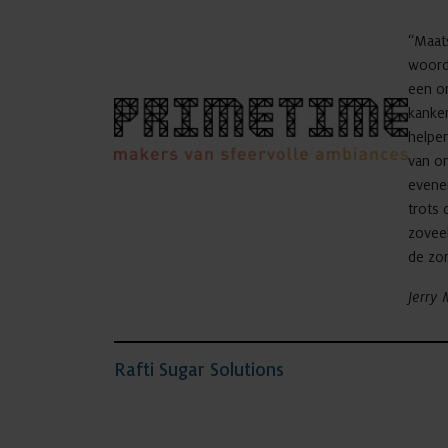
“Maat
woord
een or
kanker
helpe
van o
evene
trots 
zovee
de zor
Jerry
Rafti Sugar Solutions