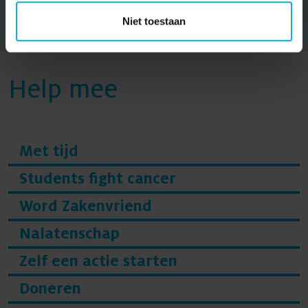
Meer onderzoeken
Niet toestaan
Help mee
Met tijd
Students fight cancer
Word Zakenvriend
Nalatenschap
Zelf een actie starten
Doneren