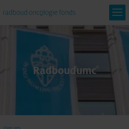
Help mee
Radboudumc
Onderzoeken
Doneren
Doneren
Over ons
Over ons