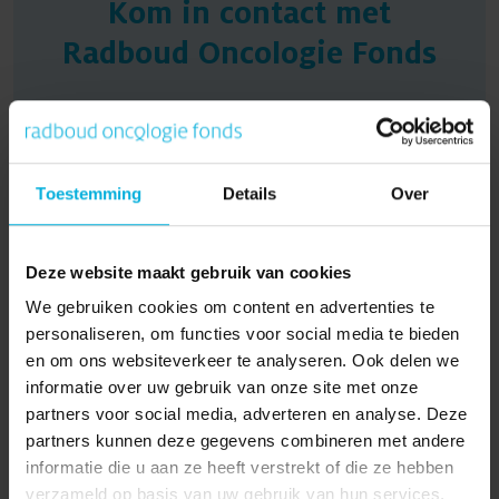
Kom in contact met
Radboud Oncologie Fonds
Heb je vragen? Of ben je op zoek naar meer
informatie? Neem contact met ons op, we helpen
je graag!
Toestemming
Details
Over
Neem contact op
Deze website maakt gebruik van cookies
We gebruiken cookies om content en advertenties te
personaliseren, om functies voor social media te bieden
en om ons websiteverkeer te analyseren. Ook delen we
Onze
informatie over uw gebruik van onze site met onze
partners voor social media, adverteren en analyse. Deze
onderzoeksgebieden
partners kunnen deze gegevens combineren met andere
informatie die u aan ze heeft verstrekt of die ze hebben
verzameld op basis van uw gebruik van hun services.