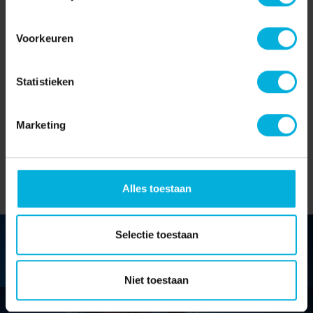
je graag!
Voorkeuren
Neem contact op
Statistieken
Onze
Marketing
onderzoeksgebieden
Alles toestaan
Selectie toestaan
LEVERKANKER
Niet toestaan