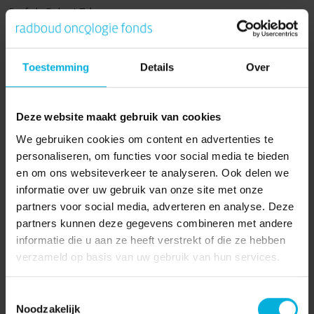
Prof. dr. Robert Takes
Mede-onderzoekers
Dr. J. van Tol-Geerdink
Toestemming
Details
Over
Dr. R. Hermens
Deze website maakt gebruik van cookies
Pagina delen:
We gebruiken cookies om content en advertenties te
personaliseren, om functies voor social media te bieden
en om ons websiteverkeer te analyseren. Ook delen we
informatie over uw gebruik van onze site met onze
partners voor social media, adverteren en analyse. Deze
Kom in contact met
partners kunnen deze gegevens combineren met andere
Radboud Oncologie Fonds
informatie die u aan ze heeft verstrekt of die ze hebben
verzameld op basis van uw gebruik van hun services.
Heb je vragen? Of ben je op zoek naar meer
Toestemmingsselectie
informatie? Neem contact met ons op, we helpen
Noodzakelijk