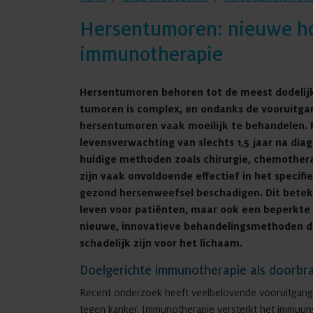
Hersentumoren: nieuwe ho
immunotherapie
Hersentumoren behoren tot de meest dodelij
tumoren is complex, en ondanks de vooruitgan
hersentumoren vaak moeilijk te behandelen.
levensverwachting van slechts 1,5 jaar na di
huidige methoden zoals chirurgie, chemothera
zijn vaak onvoldoende effectief in het speci
gezond hersenweefsel beschadigen. Dit beteke
leven voor patiënten, maar ook een beperkte 
nieuwe, innovatieve behandelingsmethoden die
schadelijk zijn voor het lichaam.
Doelgerichte immunotherapie als doorbr
Recent onderzoek heeft veelbelovende vooruitgange
tegen kanker. Immunotherapie versterkt het immuuns