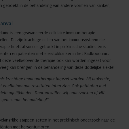
ten geboekt in de behandeling van andere vormen van kanker,
aanval
dumc is een geavanceerde cellulaire immuuntherapie
ellen. Dit zijn krachtige cellen van het immuunsysteem die
pie heeft al succes geboekt in preklinische studies én is
tiënten en patiënten met eierstokkanker in het Radboudumc.
f deze veelbelovende therapie ook kan worden ingezet voor
weeg kan brengen in de behandeling van deze dodelijke ziekte!
 als krachtige immuuntherapie ingezet worden. Bij leukemie,
l veelbelovende resultaten laten zien. Ook patiënten met
elmogelijkheden. Daarom willen wij onderzoeken of NK-
en genezende behandeling!"
belangrijke stappen zetten in het preklinisch onderzoek naar de
patiënten met hersentumoren.