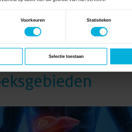
doen? Ook dat is mogelijk. Gebruik ons IBAN-nummer NL34RABO
n de omschrijving van uw donatie.
Voorkeuren
Statistieken
Pagina delen:
Selectie toestaan
oeksgebieden