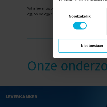
Wil je liever via ons rekeningnummer een donatie 
Toestemmingsselectie
033 00 00 039 en vermeld de projectcode ROF2420 i
Noodzakelijk
Niet toestaan
Onze onderz
LEVERKANKER