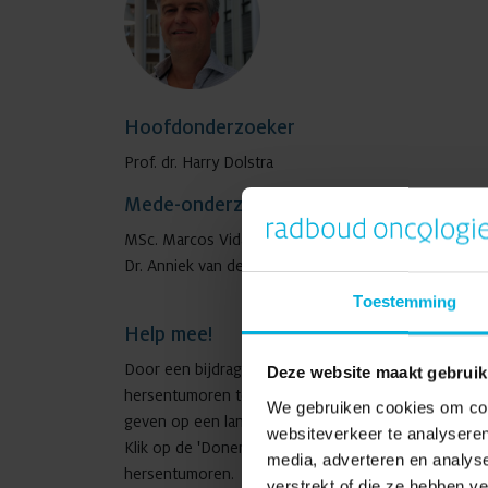
Hoofdonderzoeker
Prof. dr. Harry Dolstra
Mede-onderzoekers:
MSc. Marcos Vidal Manrique
Dr. Anniek van der Waart
Toestemming
Help mee!
Door een bijdrage te leveren aan dit onderzoek, help
Deze website maakt gebruik
hersentumoren te komen. Samen kunnen we het lot 
We gebruiken cookies om cont
geven op een langer en gezonder leven.
websiteverkeer te analyseren
Klik op de 'Doneren'-knop om te doneren of kom in 
media, adverteren en analys
hersentumoren.
verstrekt of die ze hebben v