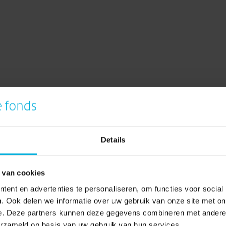
Details
 jij ons om een stap dichterbij een oplossing voor
 van cookies
van patiënten met hersenkanker veranderen en hen een kans
ent en advertenties te personaliseren, om functies voor social
. Ook delen we informatie over uw gebruik van onze site met on
actie voor het onderzoek naar de immunotherapie bij
e. Deze partners kunnen deze gegevens combineren met andere i
erzameld op basis van uw gebruik van hun services.