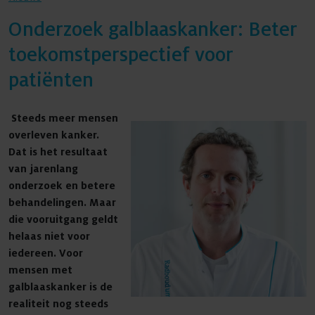
Onderzoek galblaaskanker: Beter
toekomst­perspectief voor
Agenda
patiënten
Steeds meer mensen
Nieuws
overleven kanker.
Dat is het resultaat
van jarenlang
Contact
onderzoek en betere
behandelingen. Maar
die vooruitgang geldt
helaas niet voor
iedereen. Voor
mensen met
galblaaskanker is de
realiteit nog steeds