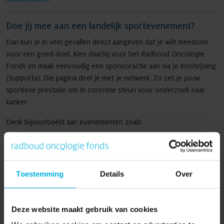
Doe jij mee aan een landelijk sportevenement?
Dan kun je in veel gevallen direct aangeven dat je wilt meedoen
voor een goed doel. Kies daarbij voor het Radboud Oncologie
Fonds en maak eenvoudig een sponsoractie aan via je inschrijving
(Supporta). Die pagina deel je met je netwerk. Zo zet je jouw
sportieve prestatie om in concrete steun voor onderzoek naar
kanker.
Denk bijvoorbeeld aan evenementen zoals:
Alfa Laval Stevensloop
- Nijmegen
Alfa Laval Zevenheuvelenloop
- Nijmegen
Dam tot Dam Loop
Toestemming
Details
Over
NN Marathon Rotterdam
TCS Amsterdam Marathon
Enschede Marathon
Deze website maakt gebruik van cookies