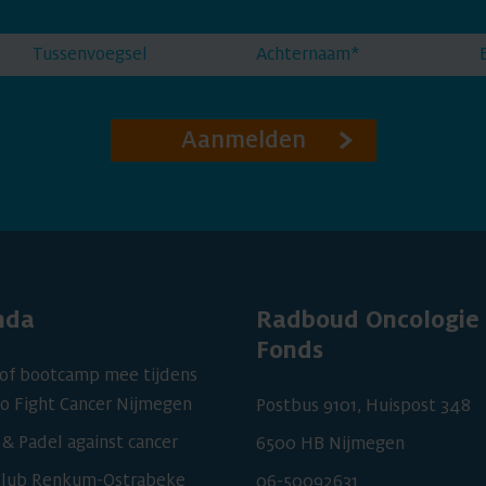
Aanmelden
nda
Radboud Oncologie
Fonds
of bootcamp mee tijdens
o Fight Cancer Nijmegen
Postbus 9101, Huispost 348
 & Padel against cancer
6500 HB Nijmegen
Club Renkum-Ostrabeke
06-50092631