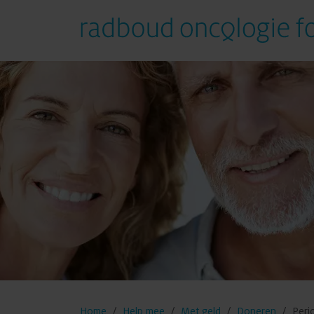
Help mee
Met geld
Met tijd
Met elkaar
Met het bedrijf
Home
Help mee
Met geld
Doneren
Peri