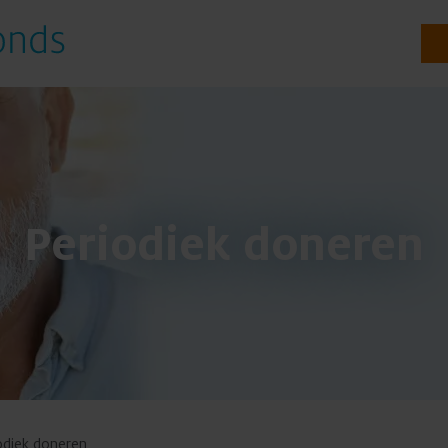
Onderzoeken
Periodiek doneren
Te steunen onderzoeken
Gestarte onderzoeken
Resultaten uit onderzoek
Voor onderzoekers
odiek doneren